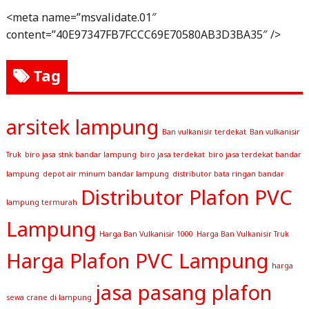
<meta name=”msvalidate.01″
content=”40E97347FB7FCCC69E70580AB3D3BA35″ />
Tag
arsitek lampung
Ban vulkanisir terdekat
Ban vulkanisir
Truk
biro jasa stnk bandar lampung
biro jasa terdekat
biro jasa terdekat bandar
lampung
depot air minum bandar lampung
distributor bata ringan bandar
Distributor Plafon PVC
lampung termurah
Lampung
Harga Ban Vulkanisir 1000
Harga Ban Vulkanisir Truk
Harga Plafon PVC Lampung
harga
jasa pasang plafon
sewa crane di lampung