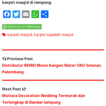
karpet masjid di lampung
F
T
E
W
S
a
w
m
h
h
c
itt
ai
at
ar
Share this on WhatsApp
e
e
l
s
e
karpet masjid
,
karpet sajadah masjid
b
r
A
o
p
Navigasi
o
p
Previous
Previous Post
pos
k
post:
Distributor RESMI Mesin Kangen Water OKU Selatan,
Palembang
Next
Next Post
post:
Mutiara Decoration Wedding Termurah dan
Terlengkap di Bandar lampung