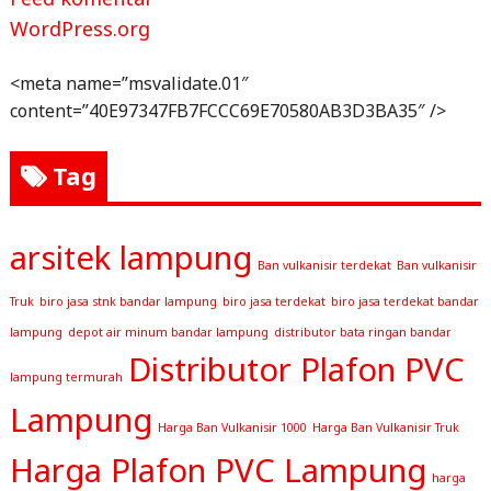
WordPress.org
<meta name=”msvalidate.01″
content=”40E97347FB7FCCC69E70580AB3D3BA35″ />
Tag
arsitek lampung
Ban vulkanisir terdekat
Ban vulkanisir
Truk
biro jasa stnk bandar lampung
biro jasa terdekat
biro jasa terdekat bandar
lampung
depot air minum bandar lampung
distributor bata ringan bandar
Distributor Plafon PVC
lampung termurah
Lampung
Harga Ban Vulkanisir 1000
Harga Ban Vulkanisir Truk
Harga Plafon PVC Lampung
harga