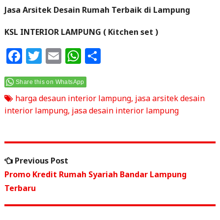
Jasa Arsitek Desain Rumah Terbaik di Lampung
KSL INTERIOR LAMPUNG ( Kitchen set )
F
T
E
W
S
a
w
m
h
h
c
itt
ai
at
ar
Share this on WhatsApp
e
e
l
s
e
harga desaun interior lampung
,
jasa arsitek desain
interior lampung
,
jasa desain interior lampung
b
r
A
o
p
o
p
Navigasi
Previous
Previous Post
k
pos
post:
Promo Kredit Rumah Syariah Bandar Lampung
Terbaru