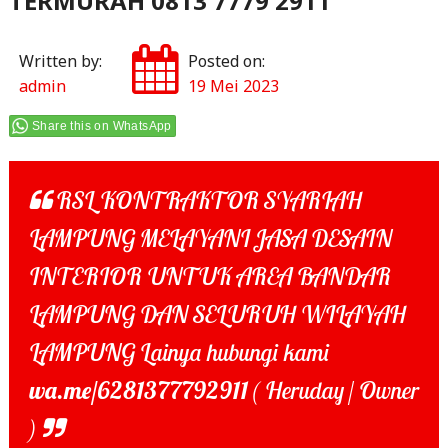
TERMURAH 0813 7779 2911
Written by:
Posted on:
admin
19 Mei 2023
Share this on WhatsApp
RSL KONTRAKTOR SYARIAH
LAMPUNG MELAYANI JASA DESAIN
INTERIOR UNTUK AREA BANDAR
LAMPUNG DAN SELURUH WILAYAH
LAMPUNG Lainya hubungi kami
wa.me/6281377792911
( Heruday / Owner
)