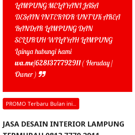
LAMPUNG MELAYANI JASA
DESAIN INTERIOR UNTUK AREA
BANDAR LAMPUNG DAN
SELURUH WILAYAH LAMPUNG
Lainya hubungi kami
wa.me/6281377792911
( Heruday /
Owner )
PROMO Terbaru Bulan ini...
JASA DESAIN INTERIOR LAMPUNG