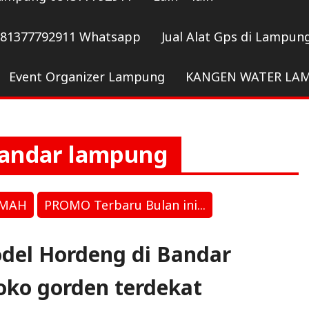
081377792911 Whatsapp
Jual Alat Gps di Lampun
Event Organizer Lampung
KANGEN WATER LA
bandar lampung
UMAH
PROMO Terbaru Bulan ini...
del Hordeng di Bandar
oko gorden terdekat