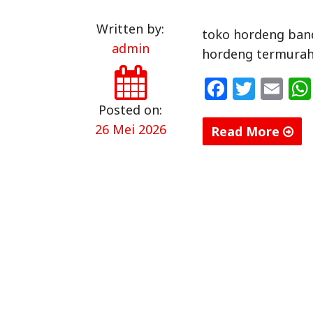
Written by:
toko hordeng ban
admin
hordeng termurah
F
T
E
a
w
m
Posted on:
c
itt
ai
26 Mei 2026
Read More
e
e
l
"Jasa
b
r
Pembuat
o
Aneka
Model
o
Hordeng
k
di
Bandar
Lampung
(