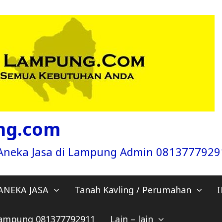
ng.com
a Aneka Jasa di Lampung Admin 081377792
ANEKA JASA
Tanah Kavling / Perumahan
 Lampung 081377792911
Lain – lain