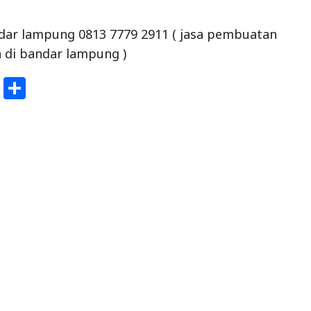
dar lampung 0813 7779 2911 ( jasa pembuatan
 di bandar lampung )
W
S
h
h
at
ar
s
e
A
p
p