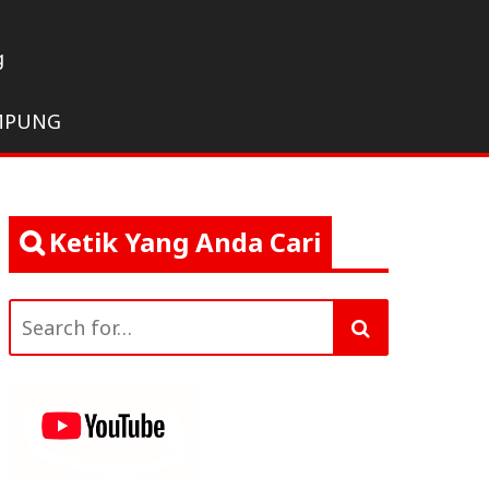
g
MPUNG
Ketik Yang Anda Cari
Search
for: