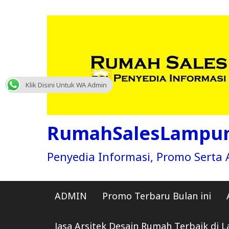
Skip
to
content
Klik Disini Untuk WA Admin
RumahSalesLampu
Penyedia Informasi, Promo Sert
ADMIN
Promo Terbaru Bulan ini
Jasa Arsitek Desain Rumah Terbaik di