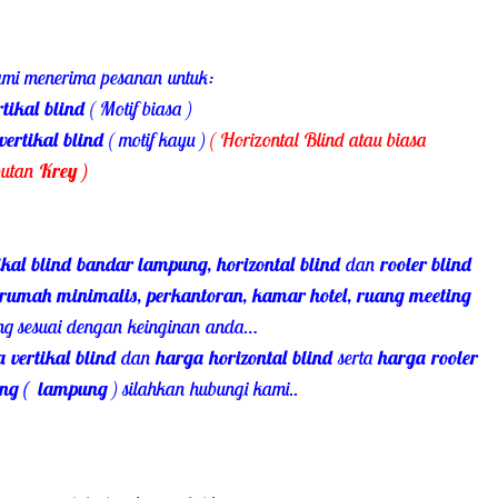
ami menerima pesanan untuk:
rtikal blind
( Motif biasa )
vertikal blind
( motif kayu )
( Horizontal Blind atau biasa
butan
Krey )
tikal blind bandar lampung
, horizontal blind
dan
rooler blind
rumah minimalis, perkantoran, kamar hotel, ruang meeting
ang sesuai dengan keinginan anda…
 vertikal blind
dan
harga horizontal blind
serta
harga rooler
ng ( lampung
) silahkan hubungi kami..