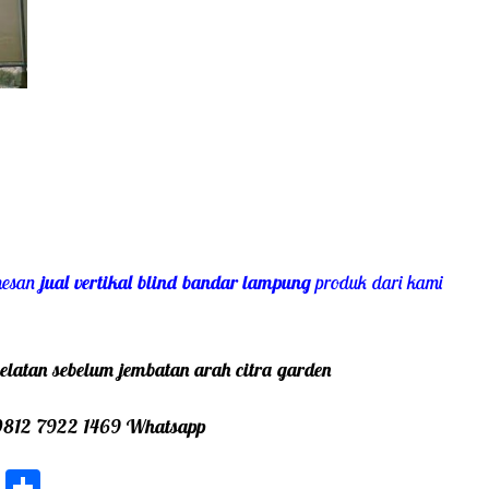
mesan
jual vertikal blind bandar lampung
produk dari kami
elatan sebelum jembatan arah citra garden
0812 7922 1469 Whatsapp
W
S