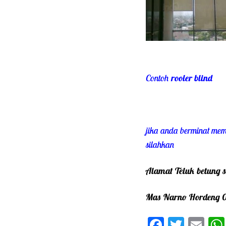
Contoh
rooler blind
jika anda berminat me
silahkan
Alamat Teluk betung s
Mas Narno Hordeng 
F
T
E