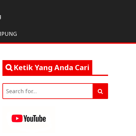
g
MPUNG
Ketik Yang Anda Cari
Search
for: