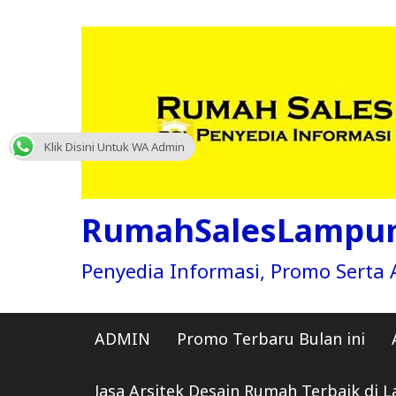
Skip
to
content
Klik Disini Untuk WA Admin
RumahSalesLampu
Penyedia Informasi, Promo Sert
ADMIN
Promo Terbaru Bulan ini
Jasa Arsitek Desain Rumah Terbaik di