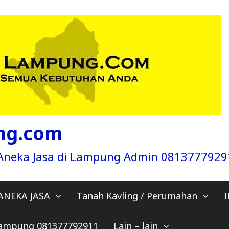
ng.com
a Aneka Jasa di Lampung Admin 081377792
ANEKA JASA
Tanah Kavling / Perumahan
 Lampung 081377792911
Lain – lain