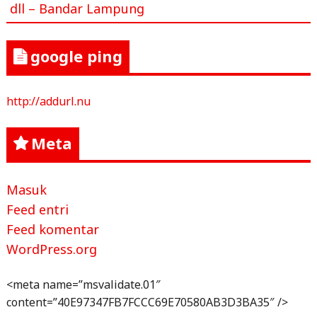
dll – Bandar Lampung
google ping
http://addurl.nu
Meta
Masuk
Feed entri
Feed komentar
WordPress.org
<meta name=”msvalidate.01″
content=”40E97347FB7FCCC69E70580AB3D3BA35″ />