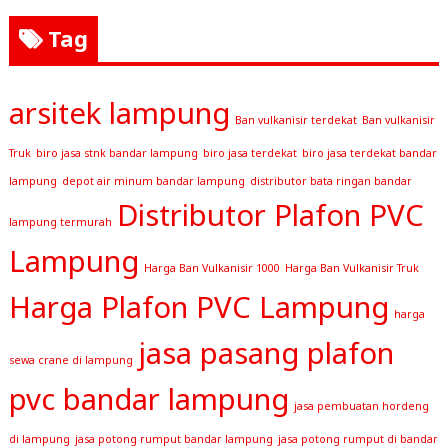
Tag
arsitek lampung
Ban vulkanisir terdekat
Ban vulkanisir
Truk
biro jasa stnk bandar lampung
biro jasa terdekat
biro jasa terdekat bandar
lampung
depot air minum bandar lampung
distributor bata ringan bandar
Distributor Plafon PVC
lampung termurah
Lampung
Harga Ban Vulkanisir 1000
Harga Ban Vulkanisir Truk
Harga Plafon PVC Lampung
harga
jasa pasang plafon
sewa crane di lampung
pvc bandar lampung
jasa pembuatan hordeng
di lampung
jasa potong rumput bandar lampung
jasa potong rumput di bandar