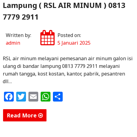
Lampung ( RSL AIR MINUM ) 0813
7779 2911
Written by:
Posted on:
admin
5 Januari 2025
RSL air minum melayani pemesanan air minum galon isi
ulang di bandar lampung 0813 7779 2911 melayani
rumah tangga, kost kostan, kantor, pabrik, pesantren
dll…
F
T
E
W
S
a
w
m
h
h
c
itt
ai
at
ar
Read More
e
e
l
s
e
"Jual
b
r
A
Air