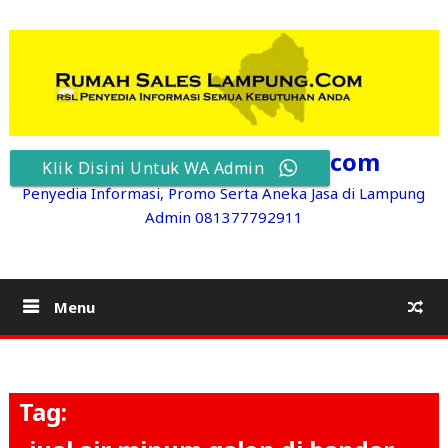
Skip
to
content
RumahSalesLampung.com
Klik Disini Untuk WA Admin
Penyedia Informasi, Promo Serta Aneka Jasa di Lampung
Admin 081377792911
Menu
Tag: