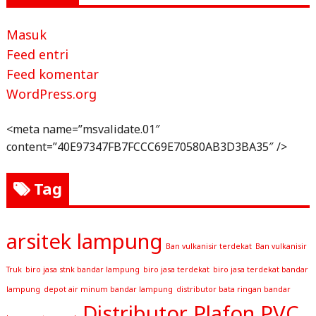
Masuk
Feed entri
Feed komentar
WordPress.org
<meta name=”msvalidate.01″
content=”40E97347FB7FCCC69E70580AB3D3BA35″ />
Tag
arsitek lampung
Ban vulkanisir terdekat
Ban vulkanisir
Truk
biro jasa stnk bandar lampung
biro jasa terdekat
biro jasa terdekat bandar
lampung
depot air minum bandar lampung
distributor bata ringan bandar
Distributor Plafon PVC