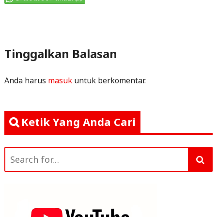
c
itt
ai
at
ar
e
e
l
s
e
b
r
A
o
p
Tinggalkan Balasan
o
p
k
Anda harus
masuk
untuk berkomentar.
Ketik Yang Anda Cari
Search
for: