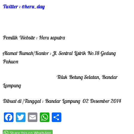
Twitter :
@
heru_day
Pemilik Website : Heru saputra
Alamat Rumah/Kantor : Jl. Sentral Listrik No.18 Gedung
Pakuon
Teluk Betung Selatan, Bandar
Lampung
Dibuat di /Tanggal : Bandar Lampung 02 Desember 2014
F
T
E
W
S
a
w
m
h
h
Share this on WhatsApp