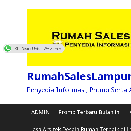
Skip
to
content
Klik Disini Untuk WA Admin
RumahSalesLampu
Penyedia Informasi, Promo Sert
ADMIN
Promo Terbaru Bulan ini
Jasa Arsitek Desain Rumah Terbaik di