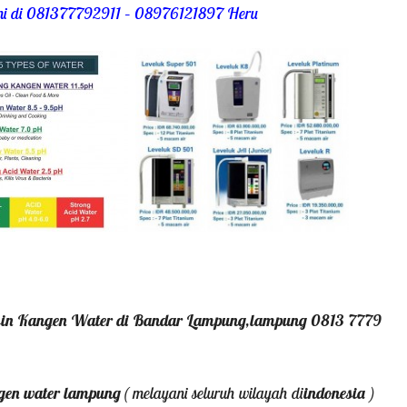
kami di 081377792911 – 08976121897 Heru
esin Kangen Water di Bandar Lampung,lampung 0813 7779
ngen water lampung (
melayani seluruh wilayah di
indonesia )