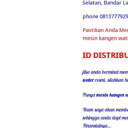
Selatan, Bandar 
phone 0813777929
Pastikan Anda Mem
mesin kangen wat
ID DISTRIB
jika anda berminat mem
water
resmi, silahkan h
Punya
mesin kangen w
Team saya akan memba
sehingga anda dapt mem
Finansialnya…