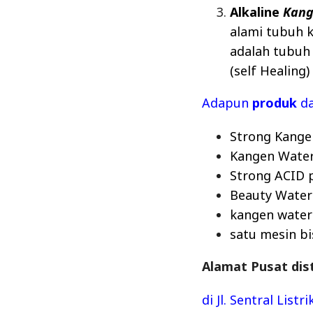
Alkaline
Kang
alami tubuh k
adalah tubuh 
(self Healing)
Adapun
produk
da
Strong Kange
Kangen Water 
Strong ACID p
Beauty Water
kangen water
satu mesin b
Alamat Pusat dis
di Jl. Sentral Lis