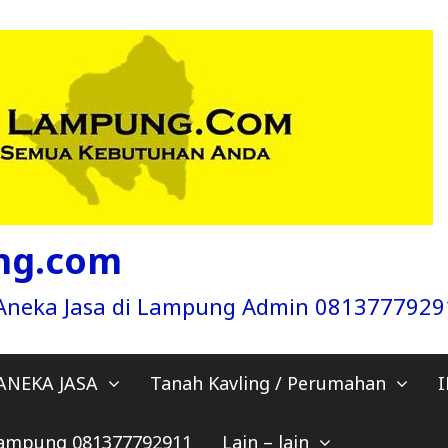
ng.com
a Aneka Jasa di Lampung Admin 081377792
ANEKA JASA
Tanah Kavling / Perumahan
 Lampung 081377792911
Lain – lain