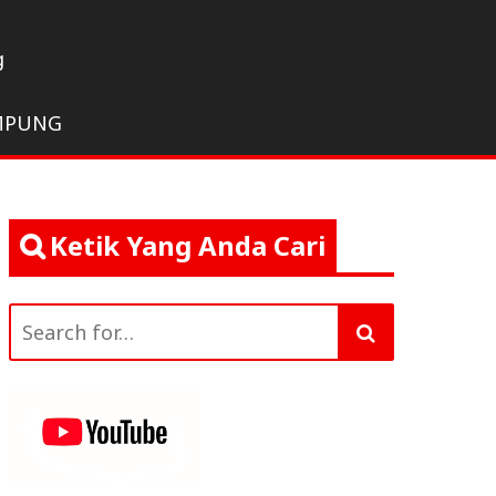
g
MPUNG
Ketik Yang Anda Cari
Search
for: