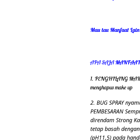
Mau tau Manfaat Lain
APA SAJA
MANFAAT
1. PENGHILANG MA
menghapus make up
2. BUG SPRAY nyamu
PEMBESARAN
Sempr
direndam Strong Ka
tetap basah denga
(pH11,5) pada han