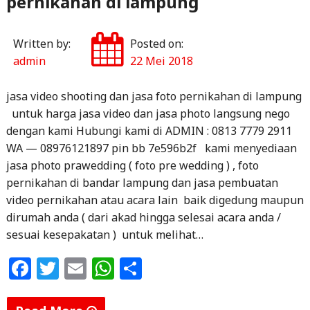
pernikahan di lampung
Bandar
Lampung"
Written by:
Posted on:
admin
22 Mei 2018
jasa video shooting dan jasa foto pernikahan di lampung
untuk harga jasa video dan jasa photo langsung nego
dengan kami Hubungi kami di ADMIN : 0813 7779 2911
WA — 08976121897 pin bb 7e596b2f kami menyediaan
jasa photo prawedding ( foto pre wedding ) , foto
pernikahan di bandar lampung dan jasa pembuatan
video pernikahan atau acara lain baik digedung maupun
dirumah anda ( dari akad hingga selesai acara anda /
sesuai kesepakatan ) untuk melihat…
F
T
E
W
S
a
w
m
h
h