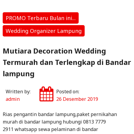
e
e
l
s
e
"Sewa
b
r
A
Bunga
o
p
Papan
PROMO Terbaru Bulan ini...
Medan
o
p
Wedding Organizer Lampung
TERMURAH
k
di
Mutiara Decoration Wedding
Bandar
Lampung"
Termurah dan Terlengkap di Bandar
lampung
Written by:
Posted on:
admin
26 Desember 2019
Rias pengantin bandar lampung,paket pernikahan
murah di bandar lampung hubungi 0813 7779
2911 whatsapp sewa pelaminan di bandar