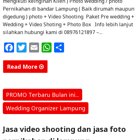
mengikuti keinginan Klien ) Photo wedding / photo
Pernikahan di bandar Lampung ( Baik dirumah maupun
digedung ) photo + Video Shooting Paket Pre wedding +
Wedding + Video Shoting + Photo Box Info lebih lanjut
silahkan hubungi kami di 08976121897 –…
F
T
E
W
S
a
w
m
h
h
c
itt
ai
at
ar
Read More
e
e
l
s
e
"Jasa
b
r
A
Photo
o
p
Pra
PROMO Terbaru Bulan ini...
wedding
o
p
Wedding Organizer Lampung
dan
k
wedding
Jasa video shooting dan jasa foto
Terbaik
di