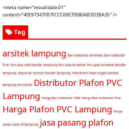
<meta name=”msvalidate.01″
content=”40E97347FB7FCCC69E70580AB3D3BA35″ />
Tag
arsitek lampung
Ban vulkanisir terdekat
Ban vulkanisir
Truk
biro jasa stnk bandar lampung
biro jasa terdekat
biro jasa terdekat bandar
lampung
depot air minum bandar lampung
distributor bata ringan bandar
Distributor Plafon PVC
lampung termurah
Lampung
Harga Ban Vulkanisir 1000
Harga Ban Vulkanisir Truk
Harga Plafon PVC Lampung
harga
jasa pasang plafon
sewa crane di lampung