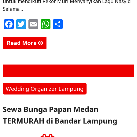
untuk mengikuti Rekor Muri Menyanyikan Lagu Nasyid
Selama…
F
T
E
W
S
a
w
m
h
h
c
itt
ai
at
ar
Read More
e
e
l
s
e
"NSN
b
r
A
Nasyid
o
p
Islami
Modern
o
p
Bandar
Wedding Organizer Lampung
k
Lampung,Lampung"
Sewa Bunga Papan Medan
TERMURAH di Bandar Lampung