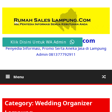
Skip
to
content
RumahSalesLampung.com
Klik Disini Untuk WA Admin
Penyedia Informasi, Promo Serta Aneka Jasa di Lampung
Admin 081377792911
Menu
Category: Wedding Organizer