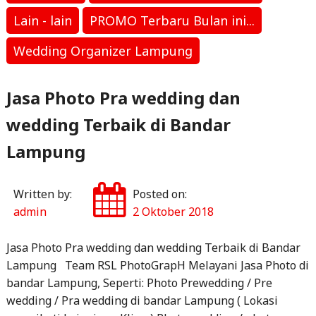
Termurah
o
p
Lain - lain
PROMO Terbaru Bulan ini...
dan
k
Terlengkap
Wedding Organizer Lampung
di
Bandar
Jasa Photo Pra wedding dan
lampung"
wedding Terbaik di Bandar
Lampung
Written by:
Posted on:
admin
2 Oktober 2018
Jasa Photo Pra wedding dan wedding Terbaik di Bandar
Lampung Team RSL PhotoGrapH Melayani Jasa Photo di
bandar Lampung, Seperti: Photo Prewedding / Pre
wedding / Pra wedding di bandar Lampung ( Lokasi