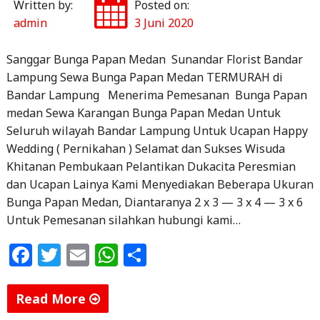
Written by:
Posted on:
admin
3 Juni 2020
Sanggar Bunga Papan Medan Sunandar Florist Bandar
Lampung Sewa Bunga Papan Medan TERMURAH di
Bandar Lampung Menerima Pemesanan Bunga Papan
medan Sewa Karangan Bunga Papan Medan Untuk
Seluruh wilayah Bandar Lampung Untuk Ucapan Happy
Wedding ( Pernikahan ) Selamat dan Sukses Wisuda
Khitanan Pembukaan Pelantikan Dukacita Peresmian
dan Ucapan Lainya Kami Menyediakan Beberapa Ukuran
Bunga Papan Medan, Diantaranya 2 x 3 — 3 x 4 — 3 x 6
Untuk Pemesanan silahkan hubungi kami…
F
T
E
W
S
a
w
m
h
h
c
itt
ai
at
ar
Read More