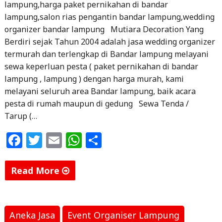
lampung,harga paket pernikahan di bandar
lampung,salon rias pengantin bandar lampung,wedding
organizer bandar lampung Mutiara Decoration Yang
Berdiri sejak Tahun 2004 adalah jasa wedding organizer
termurah dan terlengkap di Bandar lampung melayani
sewa keperluan pesta ( paket pernikahan di bandar
lampung , lampung ) dengan harga murah, kami
melayani seluruh area Bandar lampung, baik acara
pesta di rumah maupun di gedung Sewa Tenda /
Tarup (…
F
T
E
W
S
a
w
m
h
h
c
itt
ai
at
ar
Read More
e
e
l
s
e
"Mutiara
b
r
A
Decoration
o
p
Wedding
Aneka Jasa
Event Organiser Lampung