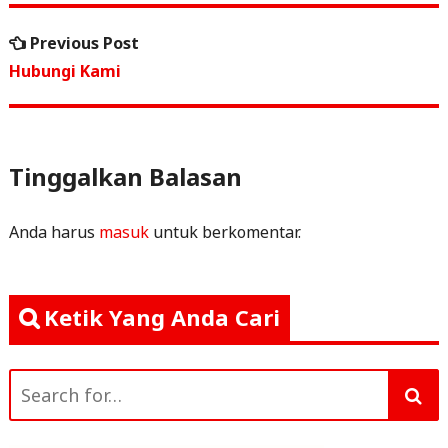
e
e
l
s
e
Navigasi
b
r
A
Previous
Previous Post
o
p
pos
post:
Hubungi Kami
o
p
k
Tinggalkan Balasan
Anda harus
masuk
untuk berkomentar.
Ketik Yang Anda Cari
Search
for: