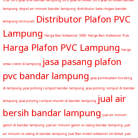
lampung
depot air minum bandar lampung
distributor bata ringan bandar
Distributor Plafon PVC
lampung termurah
Lampung
Harga Ban Vulkanisir 1000
Harga Ban Vulkanisir Truk
Harga Plafon PVC Lampung
harga
jasa pasang plafon
sewa crane di lampung
pvc bandar lampung
jasa pembuatan hordeng
di lampung
jasa potong rumput bandar lampung
jasa potong rumput di bandar
jual air
lampung
jasa potong rumput murah di bandar lampung
bersih bandar lampung
jual air minum
galon di bandar lampung
jual air minum galon isi ulang bandar lampung
jual
air minum isi ulang di bandar lampung
Jual Ban mobil vulkanisir terdekat
jual