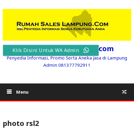
Skip
to
content
RumahSalesLampung.com
Klik Disini Untuk WA Admin
Penyedia Informasi, Promo Serta Aneka Jasa di Lampung
Admin 081377792911
Menu
photo rsl2