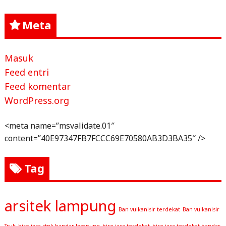
Meta
Masuk
Feed entri
Feed komentar
WordPress.org
<meta name=”msvalidate.01″
content=”40E97347FB7FCCC69E70580AB3D3BA35″ />
Tag
arsitek lampung
Ban vulkanisir terdekat
Ban vulkanisir
Truk
biro jasa stnk bandar lampung
biro jasa terdekat
biro jasa terdekat bandar