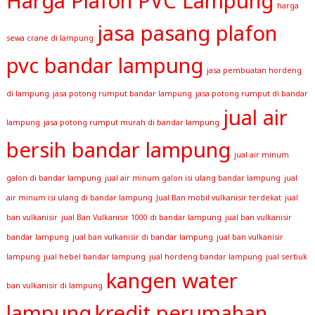
Harga Plafon PVC Lampung
harga
jasa pasang plafon
sewa crane di lampung
pvc bandar lampung
jasa pembuatan hordeng
di lampung
jasa potong rumput bandar lampung
jasa potong rumput di bandar
jual air
lampung
jasa potong rumput murah di bandar lampung
bersih bandar lampung
jual air minum
galon di bandar lampung
jual air minum galon isi ulang bandar lampung
jual
air minum isi ulang di bandar lampung
Jual Ban mobil vulkanisir terdekat
jual
ban vulkanisir
jual Ban Vulkanisir 1000 di bandar lampung
jual ban vulkanisir
bandar lampung
jual ban vulkanisir di bandar lampung
jual ban vulkanisir
lampung
jual hebel bandar lampung
jual hordeng bandar lampung
jual serbuk
kangen water
ban vulkanisir di lampung
lampung
kredit perumahan