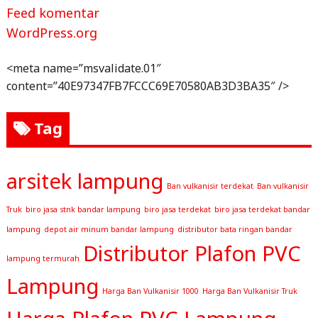
Feed komentar
WordPress.org
<meta name=”msvalidate.01″
content=”40E97347FB7FCCC69E70580AB3D3BA35″ />
Tag
arsitek lampung
Ban vulkanisir terdekat
Ban vulkanisir
Truk
biro jasa stnk bandar lampung
biro jasa terdekat
biro jasa terdekat bandar
lampung
depot air minum bandar lampung
distributor bata ringan bandar
Distributor Plafon PVC
lampung termurah
Lampung
Harga Ban Vulkanisir 1000
Harga Ban Vulkanisir Truk