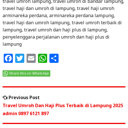
travel umroh lampung, travel umroh di bandar lampung,
travel haji dan umroh di lampung, travel haji umroh
arminareka perdana, arminareka perdana lampung,
travel haji dan umroh lampung, travel umroh terbaik di
lampung, travel umroh dan haji plus di lampung,
penyelenggara perjalanan umroh dan haji plus di
lampung
F
T
E
W
S
a
w
m
h
h
c
itt
ai
at
ar
Share this on WhatsApp
e
e
l
s
e
Navigasi
b
r
A
Previous
Previous Post
o
p
pos
post:
Travel Umroh Dan Haji Plus Terbaik di Lampung 2025
o
p
admin 0897 6121 897
k