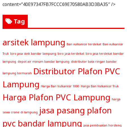
content=”40E97347FB7FCCC69E70580AB3D3BA35″ />
Tag
arsitek lampung
Ban vulkanisir terdekat
Ban vulkanisir
Truk
biro jasa stnk bandar lampung
biro jasa terdekat
biro jasa terdekat bandar
lampung
depot air minum bandar lampung
distributor bata ringan bandar
Distributor Plafon PVC
lampung termurah
Lampung
Harga Ban Vulkanisir 1000
Harga Ban Vulkanisir Truk
Harga Plafon PVC Lampung
harga
jasa pasang plafon
sewa crane di lampung
pvc bandar lampung
jasa pembuatan hordeng