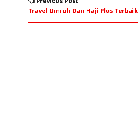
Previous
Previous Post
b
r
A
post:
pos
Travel Umroh Dan Haji Plus Terbaik
o
p
o
p
k