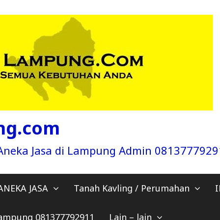
ng.com
a Aneka Jasa di Lampung Admin 081377792
ANEKA JASA
Tanah Kavling / Perumahan
 Lampung 081377792911
Lain – lain