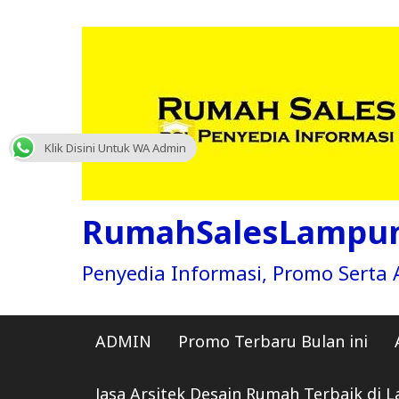
Skip
to
content
Klik Disini Untuk WA Admin
RumahSalesLampu
Penyedia Informasi, Promo Sert
ADMIN
Promo Terbaru Bulan ini
Jasa Arsitek Desain Rumah Terbaik di