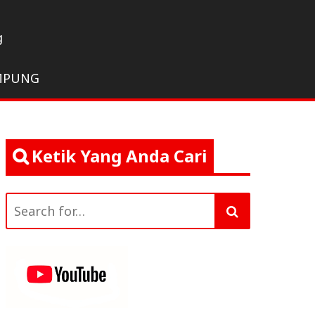
g
MPUNG
Ketik Yang Anda Cari
Search
for: