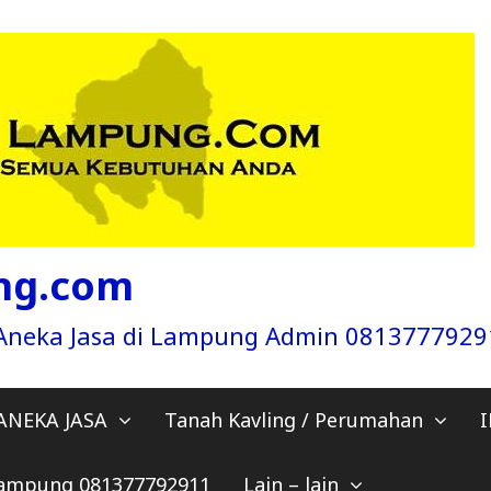
ng.com
a Aneka Jasa di Lampung Admin 081377792
ANEKA JASA
Tanah Kavling / Perumahan
 Lampung 081377792911
Lain – lain