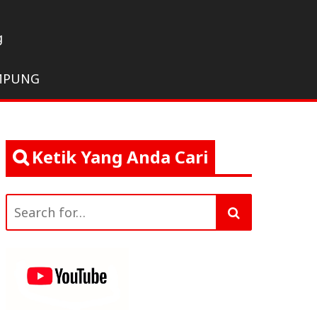
g
MPUNG
Ketik Yang Anda Cari
Search
for: