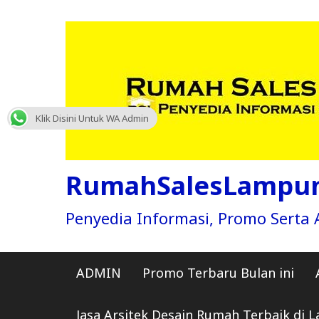
Skip
to
content
Klik Disini Untuk WA Admin
RumahSalesLampu
Penyedia Informasi, Promo Sert
ADMIN
Promo Terbaru Bulan ini
Jasa Arsitek Desain Rumah Terbaik di