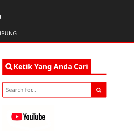
g
MPUNG
Ketik Yang Anda Cari
Search
for: