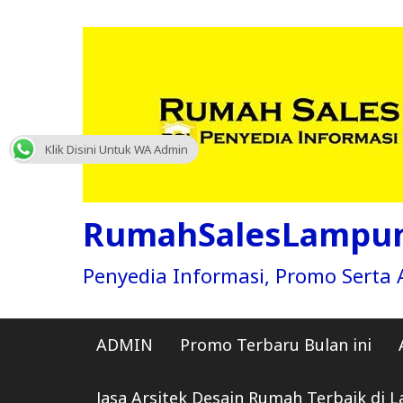
Skip
to
content
Klik Disini Untuk WA Admin
RumahSalesLampu
Penyedia Informasi, Promo Sert
ADMIN
Promo Terbaru Bulan ini
Jasa Arsitek Desain Rumah Terbaik di