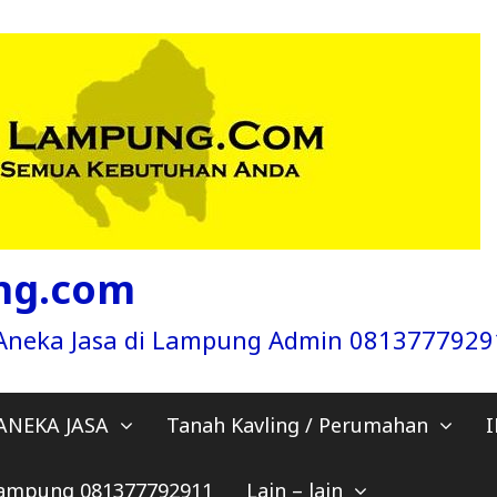
ng.com
a Aneka Jasa di Lampung Admin 081377792
ANEKA JASA
Tanah Kavling / Perumahan
 Lampung 081377792911
Lain – lain