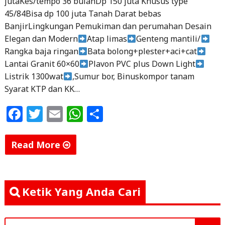
jutaKes/tempo 36 bulanDp 150 juta Khusus type
45/84Bisa dp 100 juta Tanah Darat bebas
BanjirLingkungan Pemukiman dan perumahan Desain
Elegan dan Modern
Atap limas
Genteng mantili/
Rangka baja ringan
Bata bolong+plester+aci+cat
Lantai Granit 60×60
Plavon PVC plus Down Light
Listrik 1300wat
,Sumur bor, Binuskompor tanam
Syarat KTP dan KK…
F
T
E
W
S
a
w
m
h
h
c
itt
ai
at
ar
Read More
e
e
l
s
e
"Promo
b
r
A
Kredit
o
p
Rumah
Ketik Yang Anda Cari
Syariah
o
p
Bandar
Search