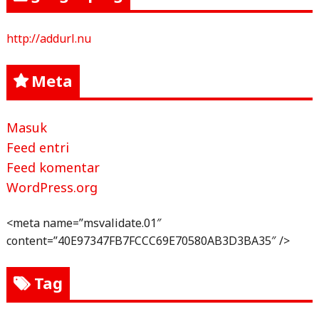
http://addurl.nu
Meta
Masuk
Feed entri
Feed komentar
WordPress.org
<meta name=”msvalidate.01″
content=”40E97347FB7FCCC69E70580AB3D3BA35″ />
Tag