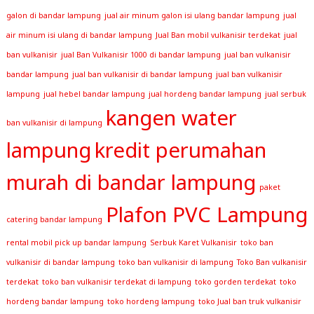
galon di bandar lampung
jual air minum galon isi ulang bandar lampung
jual
air minum isi ulang di bandar lampung
Jual Ban mobil vulkanisir terdekat
jual
ban vulkanisir
jual Ban Vulkanisir 1000 di bandar lampung
jual ban vulkanisir
bandar lampung
jual ban vulkanisir di bandar lampung
jual ban vulkanisir
lampung
jual hebel bandar lampung
jual hordeng bandar lampung
jual serbuk
kangen water
ban vulkanisir di lampung
lampung
kredit perumahan
murah di bandar lampung
paket
Plafon PVC Lampung
catering bandar lampung
rental mobil pick up bandar lampung
Serbuk Karet Vulkanisir
toko ban
vulkanisir di bandar lampung
toko ban vulkanisir di lampung
Toko Ban vulkanisir
terdekat
toko ban vulkanisir terdekat di lampung
toko gorden terdekat
toko
hordeng bandar lampung
toko hordeng lampung
toko Jual ban truk vulkanisir