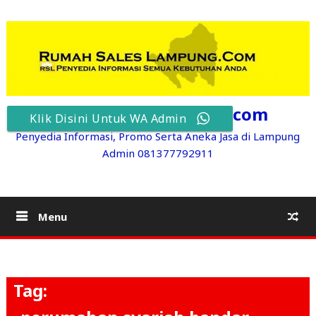
Skip
to
content
RumahSalesLampung.com
Klik Disini Untuk WA Admin
Penyedia Informasi, Promo Serta Aneka Jasa di Lampung
Admin 081377792911
Menu
Tag: