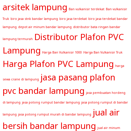
arsitek lampung
Ban vulkanisir terdekat
Ban vulkanisir
Truk
biro jasa stnk bandar lampung
biro jasa terdekat
biro jasa terdekat bandar
lampung
depot air minum bandar lampung
distributor bata ringan bandar
Distributor Plafon PVC
lampung termurah
Lampung
Harga Ban Vulkanisir 1000
Harga Ban Vulkanisir Truk
Harga Plafon PVC Lampung
harga
jasa pasang plafon
sewa crane di lampung
pvc bandar lampung
jasa pembuatan hordeng
di lampung
jasa potong rumput bandar lampung
jasa potong rumput di bandar
jual air
lampung
jasa potong rumput murah di bandar lampung
bersih bandar lampung
jual air minum