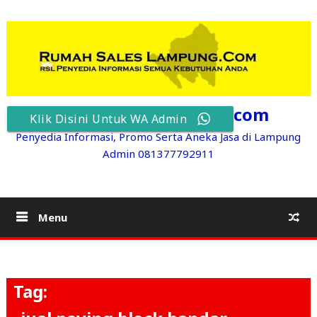
Skip
to
content
RumahSalesLampung.com
Klik Disini Untuk WA Admin
Penyedia Informasi, Promo Serta Aneka Jasa di Lampung
Admin 081377792911
Menu
Tag: