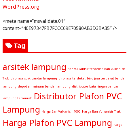
WordPress.org
<meta name=”msvalidate.01″
content=”40E97347FB7FCCC69E70580AB3D3BA35″ />
Tag
arsitek lampung
Ban vulkanisir terdekat
Ban vulkanisir
Truk
biro jasa stnk bandar lampung
biro jasa terdekat
biro jasa terdekat bandar
lampung
depot air minum bandar lampung
distributor bata ringan bandar
Distributor Plafon PVC
lampung termurah
Lampung
Harga Ban Vulkanisir 1000
Harga Ban Vulkanisir Truk
Harga Plafon PVC Lampung
harga