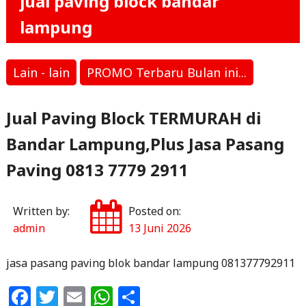
jual paving block bandar
lampung
Lain - lain
PROMO Terbaru Bulan ini...
Jual Paving Block TERMURAH di
Bandar Lampung,Plus Jasa Pasang
Paving 0813 7779 2911
Written by:
Posted on:
admin
13 Juni 2026
jasa pasang paving blok bandar lampung 081377792911
F
T
E
W
S