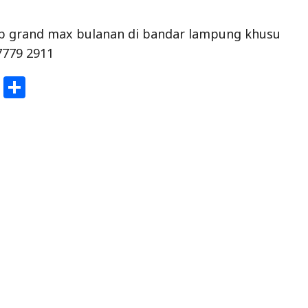
up grand max bulanan di bandar lampung khusu
7779 2911
W
S
h
h
at
ar
s
e
A
p
p