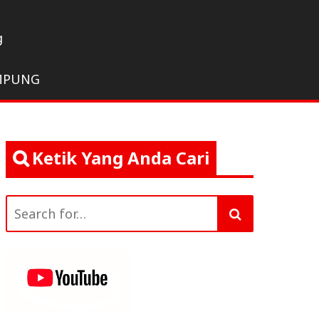
g
MPUNG
Ketik Yang Anda Cari
Search
for: