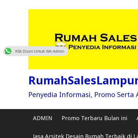
Skip
to
content
Klik Disini Untuk WA Admin
RumahSalesLampu
Penyedia Informasi, Promo Sert
ADMIN
Promo Terbaru Bulan ini
Jasa Arsitek Desain Rumah Terbaik di