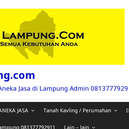
ng.com
a Aneka Jasa di Lampung Admin 081377792
ANEKA JASA
Tanah Kavling / Perumahan
 Lampung 081377792911
Lain – lain