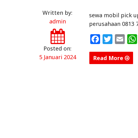
Written by:
sewa mobil pick 
admin
perusahaan 0813 
F
T
E
a
w
m
Posted on:
c
itt
ai
5 Januari 2024
Read More
e
e
l
"Sewa
b
r
Mobil
o
Pick
Up
o
Murah
k
di
Bandar
Lampung
0813