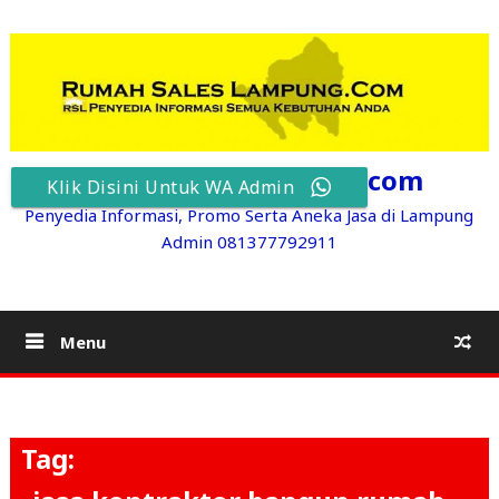
Skip
to
content
RumahSalesLampung.com
Klik Disini Untuk WA Admin
Penyedia Informasi, Promo Serta Aneka Jasa di Lampung
Admin 081377792911
Menu
Tag: