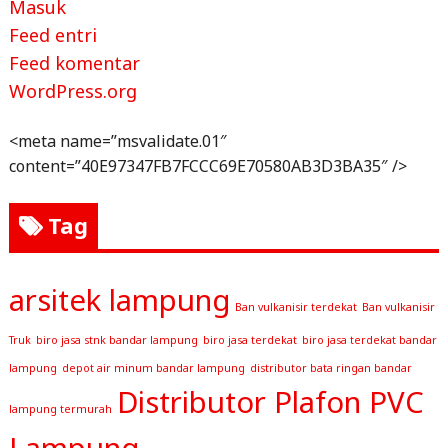
Masuk
Feed entri
Feed komentar
WordPress.org
<meta name=”msvalidate.01″
content=”40E97347FB7FCCC69E70580AB3D3BA35″ />
Tag
arsitek lampung
Ban vulkanisir terdekat
Ban vulkanisir
Truk
biro jasa stnk bandar lampung
biro jasa terdekat
biro jasa terdekat bandar
lampung
depot air minum bandar lampung
distributor bata ringan bandar
Distributor Plafon PVC
lampung termurah
Lampung