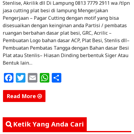
Stenlise, Akrilik dll Di Lampung 0813 7779 2911 wa /tlpn
jasa cutting plat besi di lampung Mengerjakan
Pengerjaan – Pagar Cutting dengan motif yang bisa
disesuaikan dengan keinginan anda Partisi / pembatas
ruangan berbahan dasar plat besi, GRC, Acrilic –
Pembuatan Logo bahan dasar ACP, Plat Besi, Stenlis dll–
Pembuatan Pembatas Tangga dengan Bahan dasar Besi
Plat atau Stenlis– Hiasan Dinding berbentuk Siger Atau
Bentuk lain…
F
T
E
W
S
a
w
m
h
h
c
itt
ai
at
ar
Read More
e
e
l
s
e
"Jasa
b
r
A
Cutting
o
p
Plat
Ketik Yang Anda Cari
Besi