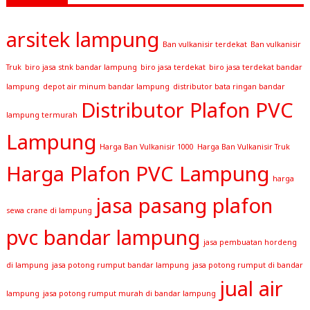
arsitek lampung
Ban vulkanisir terdekat
Ban vulkanisir
Truk
biro jasa stnk bandar lampung
biro jasa terdekat
biro jasa terdekat bandar
lampung
depot air minum bandar lampung
distributor bata ringan bandar
Distributor Plafon PVC
lampung termurah
Lampung
Harga Ban Vulkanisir 1000
Harga Ban Vulkanisir Truk
Harga Plafon PVC Lampung
harga
jasa pasang plafon
sewa crane di lampung
pvc bandar lampung
jasa pembuatan hordeng
di lampung
jasa potong rumput bandar lampung
jasa potong rumput di bandar
jual air
lampung
jasa potong rumput murah di bandar lampung