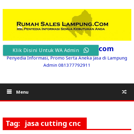
Skip
to
content
RumahSalesLampung.com
Klik Disini Untuk WA Admin
Penyedia Informasi, Promo Serta Aneka Jasa di Lampung
Admin 081377792911
Menu
Tag:
jasa cutting cnc