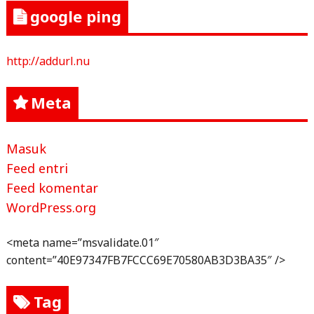
google ping
http://addurl.nu
Meta
Masuk
Feed entri
Feed komentar
WordPress.org
<meta name=”msvalidate.01″
content=”40E97347FB7FCCC69E70580AB3D3BA35″ />
Tag