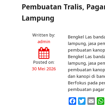
Pembuatan Tralis, Paga
Lampung
Written by:
Bengkel Las banda
admin
lampung, jasa pe
pembuatan kanopi
Bengkel Las banda
Posted on:
lampung, jasa pe
30 Mei 2026
pembuatan kanopi
dan kanopi di ba
Berfokus pada pen
pembuatan pagar 
F
T
E