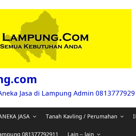
ng.com
a Aneka Jasa di Lampung Admin 081377792
ANEKA JASA
Tanah Kavling / Perumahan
 Lampung 081377792911
Lain – lain