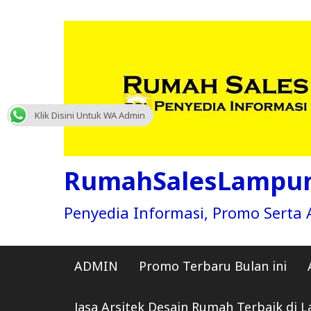
Skip
to
content
Klik Disini Untuk WA Admin
RumahSalesLampu
Penyedia Informasi, Promo Sert
ADMIN
Promo Terbaru Bulan ini
Jasa Arsitek Desain Rumah Terbaik di