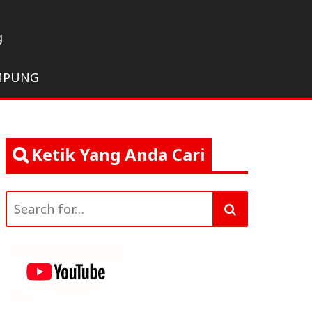
g
MPUNG
Ketik Yang Anda Cari
Search
for: