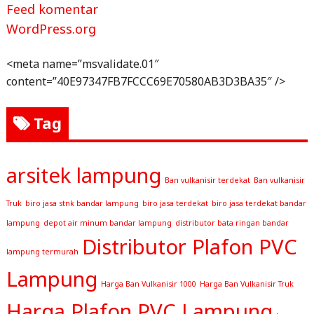
Feed komentar
WordPress.org
<meta name=”msvalidate.01″
content=”40E97347FB7FCCC69E70580AB3D3BA35″ />
Tag
arsitek lampung
Ban vulkanisir terdekat
Ban vulkanisir
Truk
biro jasa stnk bandar lampung
biro jasa terdekat
biro jasa terdekat bandar
lampung
depot air minum bandar lampung
distributor bata ringan bandar
Distributor Plafon PVC
lampung termurah
Lampung
Harga Ban Vulkanisir 1000
Harga Ban Vulkanisir Truk
Harga Plafon PVC Lampung