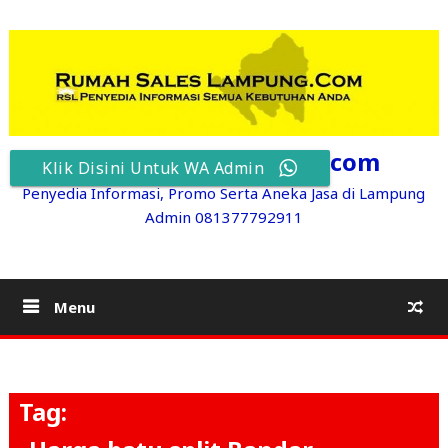
Skip
to
content
RumahSalesLampung.com
Klik Disini Untuk WA Admin
Penyedia Informasi, Promo Serta Aneka Jasa di Lampung
Admin 081377792911
Menu
Tag: