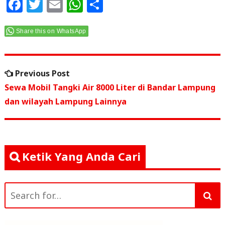
F
T
E
W
S
a
w
m
h
h
c
itt
ai
at
ar
Share this on WhatsApp
e
e
l
s
e
Navigasi
b
r
A
Previous
Previous Post
o
p
pos
post:
Sewa Mobil Tangki Air 8000 Liter di Bandar Lampung
o
p
dan wilayah Lampung Lainnya
k
Ketik Yang Anda Cari
Search
for: