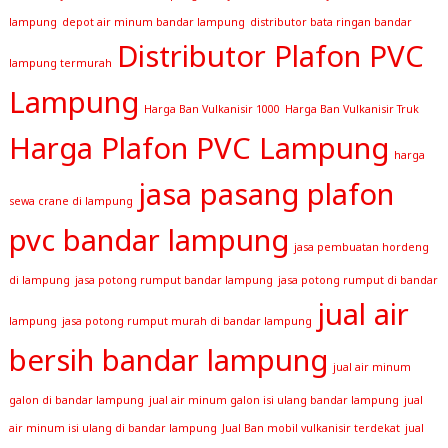
lampung
depot air minum bandar lampung
distributor bata ringan bandar
Distributor Plafon PVC
lampung termurah
Lampung
Harga Ban Vulkanisir 1000
Harga Ban Vulkanisir Truk
Harga Plafon PVC Lampung
harga
jasa pasang plafon
sewa crane di lampung
pvc bandar lampung
jasa pembuatan hordeng
di lampung
jasa potong rumput bandar lampung
jasa potong rumput di bandar
jual air
lampung
jasa potong rumput murah di bandar lampung
bersih bandar lampung
jual air minum
galon di bandar lampung
jual air minum galon isi ulang bandar lampung
jual
air minum isi ulang di bandar lampung
Jual Ban mobil vulkanisir terdekat
jual