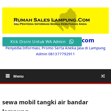
Skip
to
content
RumahSalesLampung.com
Klik Disini Untuk WA Admin
Penyedia Informasi, Promo Serta Aneka Jasa di Lampung
Admin 081377792911
Menu
sewa mobil tangki air bandar