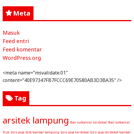
Meta
Masuk
Feed entri
Feed komentar
WordPress.org
<meta name=”msvalidate.01″
content=”40E97347FB7FCCC69E70580AB3D3BA35″ />
Tag
arsitek lampung
Ban vulkanisir terdekat
Ban vulkanisir
Truk
biro jasa stnk bandar lampung
biro jasa terdekat
biro jasa terdekat bandar