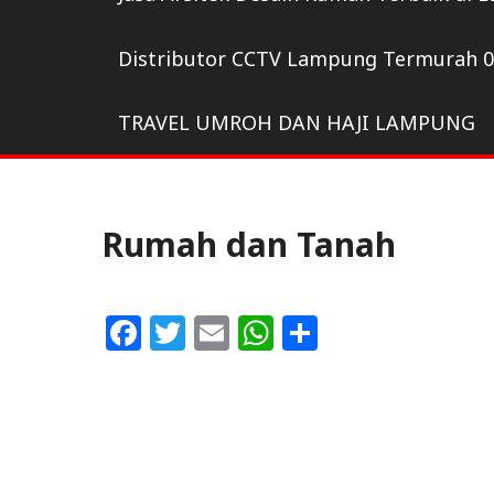
Distributor CCTV Lampung Termurah 
TRAVEL UMROH DAN HAJI LAMPUNG
Rumah dan Tanah
F
T
E
W
S
a
w
m
h
h
c
itt
ai
at
ar
e
e
l
s
e
b
r
A