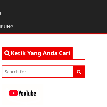
g
MPUNG
Ketik Yang Anda Cari
Search
for: