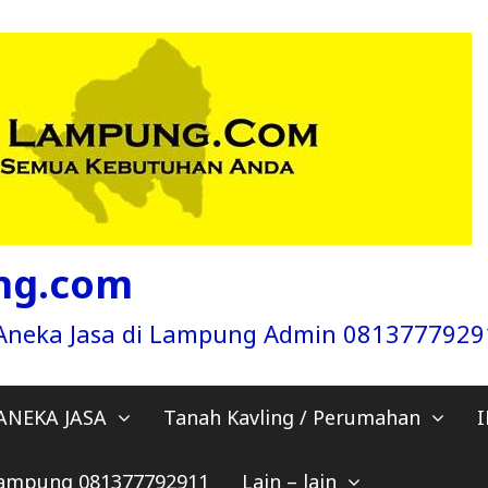
ng.com
a Aneka Jasa di Lampung Admin 081377792
ANEKA JASA
Tanah Kavling / Perumahan
 Lampung 081377792911
Lain – lain