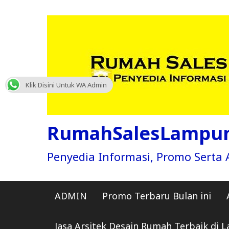
Skip
to
content
Klik Disini Untuk WA Admin
RumahSalesLampu
Penyedia Informasi, Promo Sert
ADMIN
Promo Terbaru Bulan ini
Jasa Arsitek Desain Rumah Terbaik di