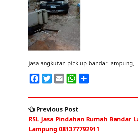
jasa angkutan pick up bandar lampung,
F
T
E
W
S
a
w
m
h
h
c
itt
ai
at
ar
Navigasi
e
e
l
s
e
Previous
Previous Post
b
r
A
post:
pos
RSL Jasa Pindahan Rumah Bandar L
o
p
Lampung 081377792911
o
p