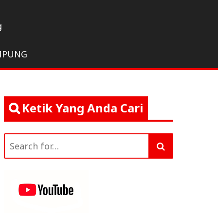
g
MPUNG
Ketik Yang Anda Cari
Search
for: