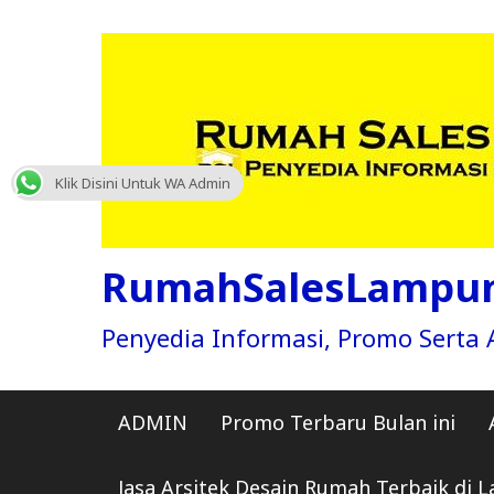
Skip
to
content
Klik Disini Untuk WA Admin
RumahSalesLampu
Penyedia Informasi, Promo Sert
ADMIN
Promo Terbaru Bulan ini
Jasa Arsitek Desain Rumah Terbaik di