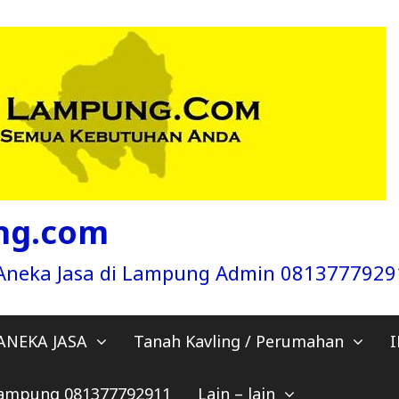
ng.com
a Aneka Jasa di Lampung Admin 081377792
ANEKA JASA
Tanah Kavling / Perumahan
 Lampung 081377792911
Lain – lain