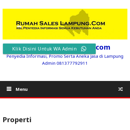
Skip
to
content
RumahSalesLampung.com
Klik Disini Untuk WA Admin
Penyedia Informasi, Promo Serta Aneka Jasa di Lampung
Admin 081377792911
Menu
Properti