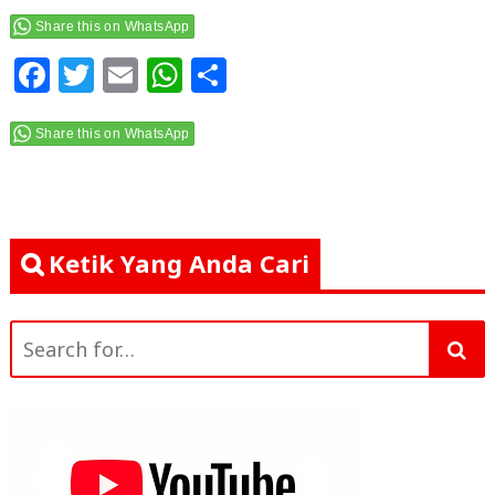
Share this on WhatsApp
F
T
E
W
S
a
w
m
h
h
c
itt
ai
at
ar
Share this on WhatsApp
e
e
l
s
e
b
r
A
o
p
Ketik Yang Anda Cari
o
p
k
Search
for: