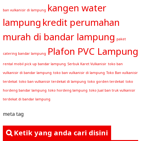
kangen water
ban vulkanisir di lampung
lampung
kredit perumahan
murah di bandar lampung
paket
Plafon PVC Lampung
catering bandar lampung
rental mobil pick up bandar lampung
Serbuk Karet Vulkanisir
toko ban
vulkanisir di bandar lampung
toko ban vulkanisir di lampung
Toko Ban vulkanisir
terdekat
toko ban vulkanisir terdekat di lampung
toko gorden terdekat
toko
hordeng bandar lampung
toko hordeng lampung
toko Jual ban truk vulkanisir
terdekat di bandar lampung
meta tag
Ketik yang anda cari disini