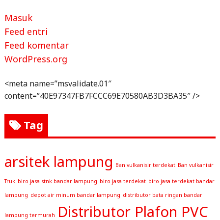
Masuk
Feed entri
Feed komentar
WordPress.org
<meta name=”msvalidate.01″
content=”40E97347FB7FCCC69E70580AB3D3BA35″ />
Tag
arsitek lampung
Ban vulkanisir terdekat
Ban vulkanisir
Truk
biro jasa stnk bandar lampung
biro jasa terdekat
biro jasa terdekat bandar
lampung
depot air minum bandar lampung
distributor bata ringan bandar
Distributor Plafon PVC
lampung termurah