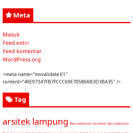
Meta
Masuk
Feed entri
Feed komentar
WordPress.org
<meta name=”msvalidate.01″
content=”40E97347FB7FCCC69E70580AB3D3BA35″ />
Tag
arsitek lampung
Ban vulkanisir terdekat
Ban vulkanisir