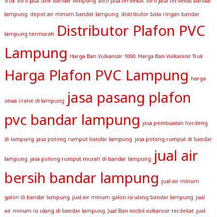
Truk
biro jasa stnk bandar lampung
biro jasa terdekat
biro jasa terdekat bandar
lampung
depot air minum bandar lampung
distributor bata ringan bandar
Distributor Plafon PVC
lampung termurah
Lampung
Harga Ban Vulkanisir 1000
Harga Ban Vulkanisir Truk
Harga Plafon PVC Lampung
harga
jasa pasang plafon
sewa crane di lampung
pvc bandar lampung
jasa pembuatan hordeng
di lampung
jasa potong rumput bandar lampung
jasa potong rumput di bandar
jual air
lampung
jasa potong rumput murah di bandar lampung
bersih bandar lampung
jual air minum
galon di bandar lampung
jual air minum galon isi ulang bandar lampung
jual
air minum isi ulang di bandar lampung
Jual Ban mobil vulkanisir terdekat
jual