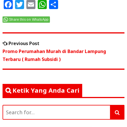
F
T
E
W
S
a
w
m
h
h
c
itt
ai
at
ar
Share this on WhatsApp
e
e
l
s
e
Navigasi
b
r
A
Previous
Previous Post
o
p
pos
post:
Promo Perumahan Murah di Bandar Lampung
o
p
Terbaru ( Rumah Subsidi )
k
Ketik Yang Anda Cari
Search
for: