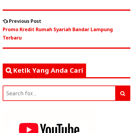
e
e
l
s
e
Navigasi
b
r
A
Previous
Previous Post
o
p
pos
post:
Promo Kredit Rumah Syariah Bandar Lampung
o
p
Terbaru
k
Ketik Yang Anda Cari
Search
for: