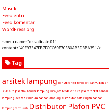
Masuk
Feed entri
Feed komentar
WordPress.org
<meta name=”msvalidate.01″
content=”40E97347FB7FCCC69E70580AB3D3BA35″ />
Tag
arsitek lampung
Ban vulkanisir terdekat
Ban vulkanisir
Truk
biro jasa stnk bandar lampung
biro jasa terdekat
biro jasa terdekat bandar
lampung
depot air minum bandar lampung
distributor bata ringan bandar
Distributor Plafon PVC
lampung termurah