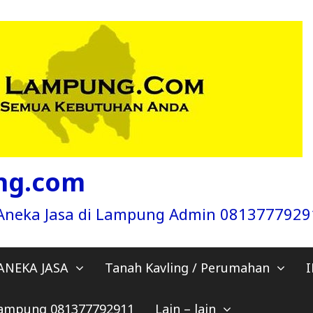
ng.com
a Aneka Jasa di Lampung Admin 081377792
ANEKA JASA
Tanah Kavling / Perumahan
 Lampung 081377792911
Lain – lain