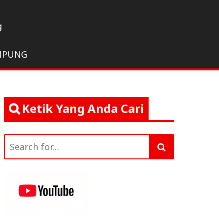
g
MPUNG
Ketik Yang Anda Cari
Search
for: