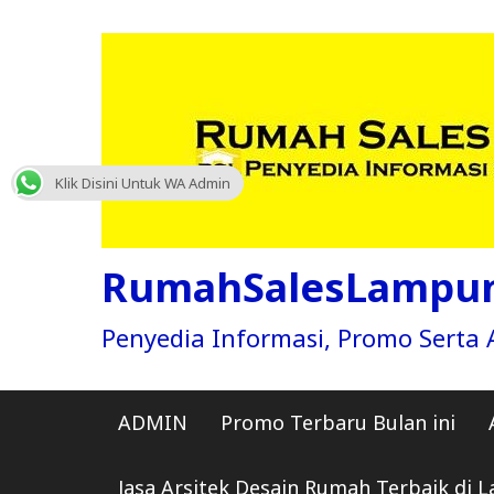
Skip
to
content
Klik Disini Untuk WA Admin
RumahSalesLampu
Penyedia Informasi, Promo Sert
ADMIN
Promo Terbaru Bulan ini
Jasa Arsitek Desain Rumah Terbaik di