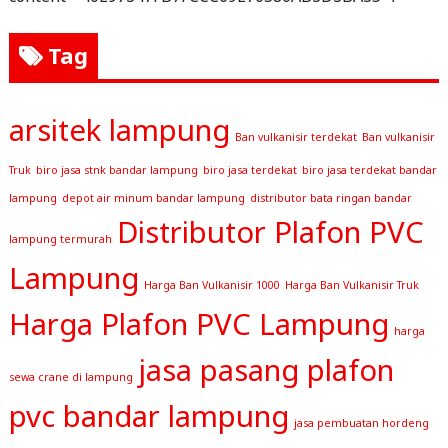
Tag
arsitek lampung
Ban vulkanisir terdekat
Ban vulkanisir
Truk
biro jasa stnk bandar lampung
biro jasa terdekat
biro jasa terdekat bandar
lampung
depot air minum bandar lampung
distributor bata ringan bandar
Distributor Plafon PVC
lampung termurah
Lampung
Harga Ban Vulkanisir 1000
Harga Ban Vulkanisir Truk
Harga Plafon PVC Lampung
harga
jasa pasang plafon
sewa crane di lampung
pvc bandar lampung
jasa pembuatan hordeng