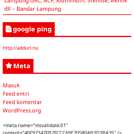
Lampung GRC, ACP, Aluminium, Stenlise, Akrilik
dll – Bandar Lampung
google ping
http://addurl.nu
Meta
Masuk
Feed entri
Feed komentar
WordPress.org
<meta name=”msvalidate.01″
content=”40E97347FB7FCCC69E70580AB3D3BA35″ />