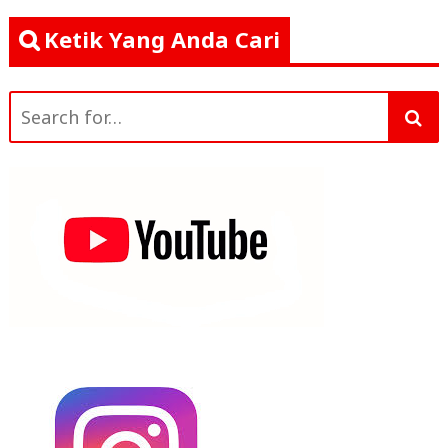
b
r
A
Ketik Yang Anda Cari
o
p
o
p
Search
k
for: