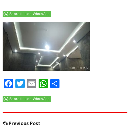
Share this on WhatsApp
F
T
E
W
S
a
w
m
h
h
c
itt
ai
at
ar
Share this on WhatsApp
e
e
l
s
e
Navigasi
b
r
A
Previous
Previous Post
o
p