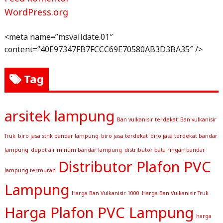
WordPress.org
<meta name=”msvalidate.01″
content=”40E97347FB7FCCC69E70580AB3D3BA35″ />
Tag
arsitek lampung
Ban vulkanisir terdekat
Ban vulkanisir
Truk
biro jasa stnk bandar lampung
biro jasa terdekat
biro jasa terdekat bandar
lampung
depot air minum bandar lampung
distributor bata ringan bandar
Distributor Plafon PVC
lampung termurah
Lampung
Harga Ban Vulkanisir 1000
Harga Ban Vulkanisir Truk
Harga Plafon PVC Lampung
harga