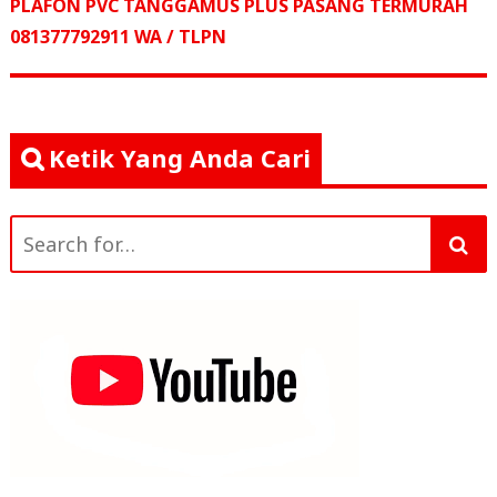
pos
post:
PLAFON PVC TANGGAMUS PLUS PASANG TERMURAH
o
p
081377792911 WA / TLPN
k
Ketik Yang Anda Cari
Search
for: