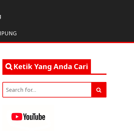
g
MPUNG
Ketik Yang Anda Cari
Search
for: