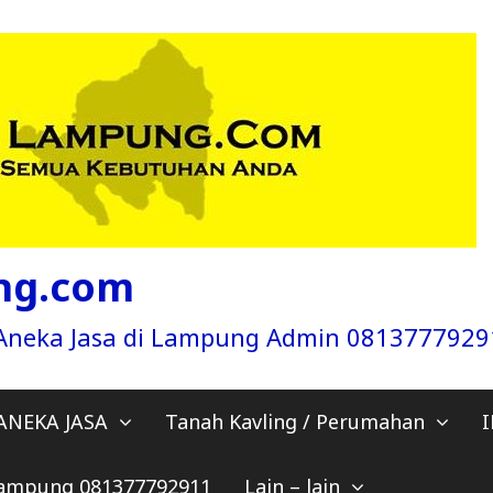
ng.com
a Aneka Jasa di Lampung Admin 081377792
ANEKA JASA
Tanah Kavling / Perumahan
 Lampung 081377792911
Lain – lain