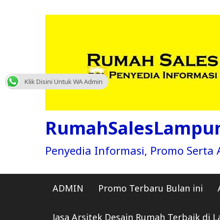
Skip
to
content
Klik Disini Untuk WA Admin
RumahSalesLampu
Penyedia Informasi, Promo Sert
ADMIN
Promo Terbaru Bulan ini
Jasa Arsitek Desain Rumah Terbaik di