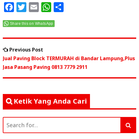
F
T
E
W
S
a
w
m
h
h
c
itt
ai
at
ar
Share this on WhatsApp
e
e
l
s
e
Navigasi
b
r
A
Previous
Previous Post
o
p
pos
post:
Jual Paving Block TERMURAH di Bandar Lampung,Plus
o
p
Jasa Pasang Paving 0813 7779 2911
k
Ketik Yang Anda Cari
Search
for: