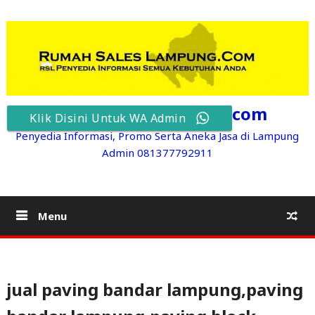
Skip
to
content
RumahSalesLampung.com
Klik Disini Untuk WA Admin
Penyedia Informasi, Promo Serta Aneka Jasa di Lampung
Admin 081377792911
Menu
jual paving bandar lampung,paving