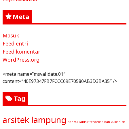
Meta
Masuk
Feed entri
Feed komentar
WordPress.org
<meta name=”msvalidate.01″
content=”40E97347FB7FCCC69E70580AB3D3BA35″ />
Tag
arsitek lampung
Ban vulkanisir terdekat
Ban vulkanisir