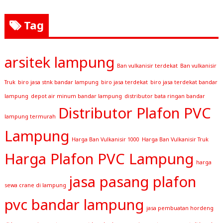
Tag
arsitek lampung
Ban vulkanisir terdekat
Ban vulkanisir
Truk
biro jasa stnk bandar lampung
biro jasa terdekat
biro jasa terdekat bandar
lampung
depot air minum bandar lampung
distributor bata ringan bandar
Distributor Plafon PVC
lampung termurah
Lampung
Harga Ban Vulkanisir 1000
Harga Ban Vulkanisir Truk
Harga Plafon PVC Lampung
harga
jasa pasang plafon
sewa crane di lampung
pvc bandar lampung
jasa pembuatan hordeng