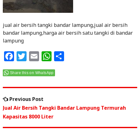
jual air bersih tangki bandar lampung,jual air bersih
bandar lampung,harga air bersih satu tangki di bandar
lampung
F
T
E
W
S
a
w
m
h
h
c
itt
ai
at
ar
Share this on WhatsApp
e
e
l
s
e
Navigasi
b
r
A
Previous
Previous Post
o
p
pos
post:
Jual Air Bersih Tangki Bandar Lampung Termurah
o
p
Kapasitas 8000 Liter
k