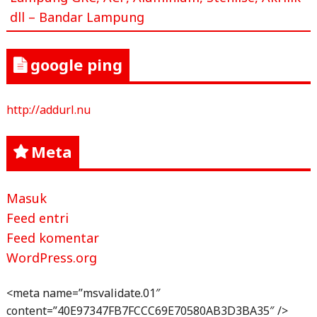
dll – Bandar Lampung
google ping
http://addurl.nu
Meta
Masuk
Feed entri
Feed komentar
WordPress.org
<meta name=”msvalidate.01″
content=”40E97347FB7FCCC69E70580AB3D3BA35″ />