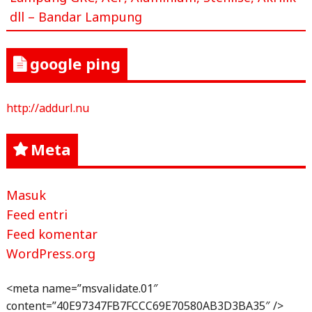
dll – Bandar Lampung
google ping
http://addurl.nu
Meta
Masuk
Feed entri
Feed komentar
WordPress.org
<meta name=”msvalidate.01″
content=”40E97347FB7FCCC69E70580AB3D3BA35″ />