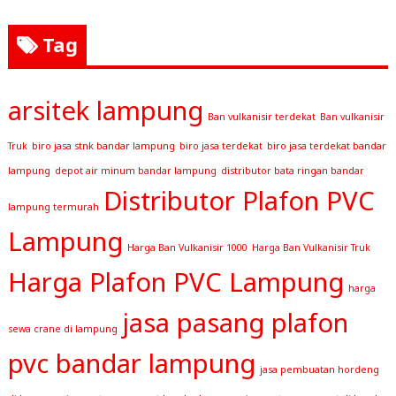
Tag
arsitek lampung
Ban vulkanisir terdekat
Ban vulkanisir
Truk
biro jasa stnk bandar lampung
biro jasa terdekat
biro jasa terdekat bandar
lampung
depot air minum bandar lampung
distributor bata ringan bandar
Distributor Plafon PVC
lampung termurah
Lampung
Harga Ban Vulkanisir 1000
Harga Ban Vulkanisir Truk
Harga Plafon PVC Lampung
harga
jasa pasang plafon
sewa crane di lampung
pvc bandar lampung
jasa pembuatan hordeng