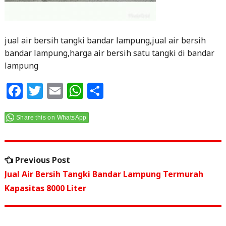
jual air bersih tangki bandar lampung,jual air bersih
bandar lampung,harga air bersih satu tangki di bandar
lampung
F
T
E
W
S
a
w
m
h
h
c
itt
ai
at
ar
Share this on WhatsApp
e
e
l
s
e
Navigasi
b
r
A
Previous
Previous Post
o
p
pos
post:
Jual Air Bersih Tangki Bandar Lampung Termurah
o
p
Kapasitas 8000 Liter
k