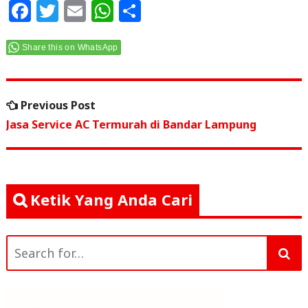
F
T
E
W
S
a
w
m
h
h
c
itt
ai
at
ar
Share this on WhatsApp
e
e
l
s
e
Navigasi
b
r
A
Previous
Previous Post
o
p
pos
post:
Jasa Service AC Termurah di Bandar Lampung
o
p
k
Ketik Yang Anda Cari
Search
for: