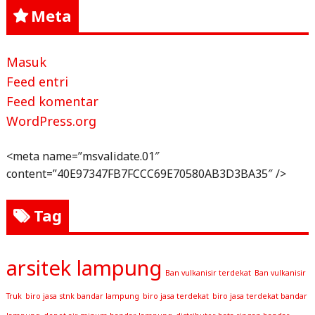
Meta
Masuk
Feed entri
Feed komentar
WordPress.org
<meta name=”msvalidate.01″
content=”40E97347FB7FCCC69E70580AB3D3BA35″ />
Tag
arsitek lampung
Ban vulkanisir terdekat
Ban vulkanisir
Truk
biro jasa stnk bandar lampung
biro jasa terdekat
biro jasa terdekat bandar