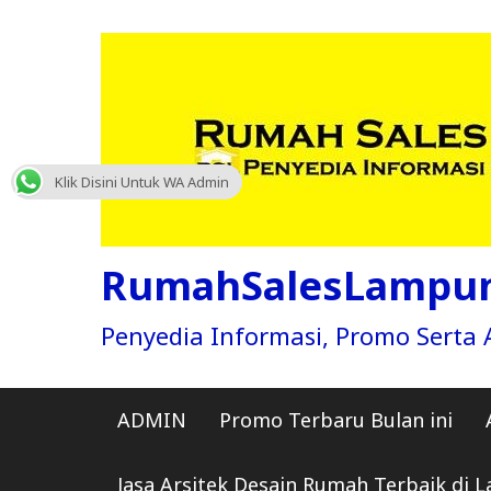
Skip
to
content
Klik Disini Untuk WA Admin
RumahSalesLampu
Penyedia Informasi, Promo Sert
ADMIN
Promo Terbaru Bulan ini
Jasa Arsitek Desain Rumah Terbaik di