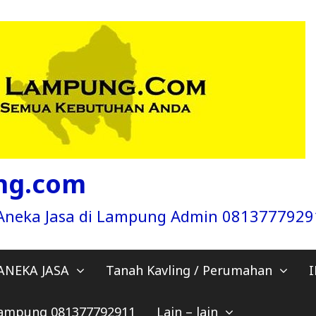
ng.com
a Aneka Jasa di Lampung Admin 081377792
ANEKA JASA
Tanah Kavling / Perumahan
 Lampung 081377792911
Lain – lain