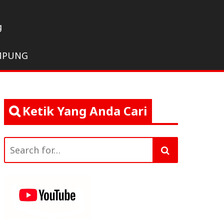
g
MPUNG
Ketik Yang Anda Cari
Search
for: