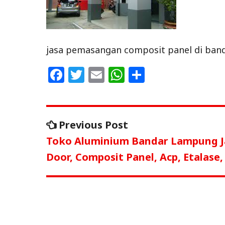
jasa pemasangan composit panel di ban
F
T
E
W
S
a
w
m
h
h
c
itt
ai
at
ar
Navigasi
e
e
l
s
e
Previous
Previous Post
b
r
A
post:
pos
Toko Aluminium Bandar Lampung J
o
p
Door, Composit Panel, Acp, Etalas
o
p
k