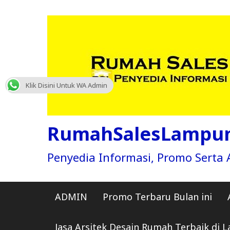
Skip
to
content
Klik Disini Untuk WA Admin
RumahSalesLampu
Penyedia Informasi, Promo Sert
ADMIN
Promo Terbaru Bulan ini
Jasa Arsitek Desain Rumah Terbaik di