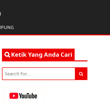
g
MPUNG
Ketik Yang Anda Cari
Search
for: