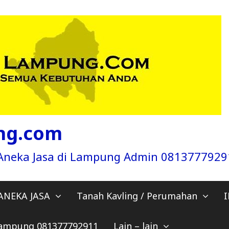
ng.com
a Aneka Jasa di Lampung Admin 081377792
ANEKA JASA
Tanah Kavling / Perumahan
 Lampung 081377792911
Lain – lain