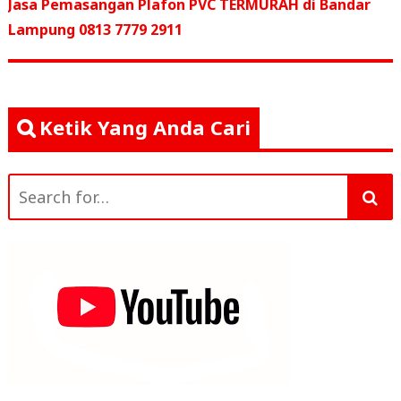
pos
post:
Jasa Pemasangan Plafon PVC TERMURAH di Bandar
o
p
Lampung 0813 7779 2911
k
Ketik Yang Anda Cari
Search
for: