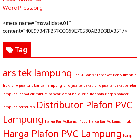
WordPress.org
<meta name=”msvalidate.01″
content=”40E97347FB7FCCC69E70580AB3D3BA35″ />
Tag
arsitek lampung
Ban vulkanisir terdekat
Ban vulkanisir
Truk
biro jasa stnk bandar lampung
biro jasa terdekat
biro jasa terdekat bandar
lampung
depot air minum bandar lampung
distributor bata ringan bandar
Distributor Plafon PVC
lampung termurah
Lampung
Harga Ban Vulkanisir 1000
Harga Ban Vulkanisir Truk
Harga Plafon PVC Lampung
harga