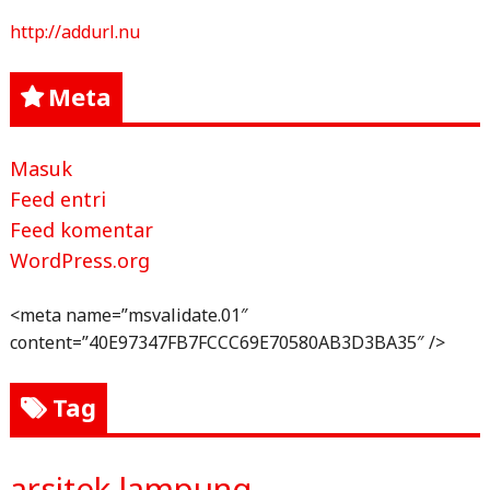
http://addurl.nu
Meta
Masuk
Feed entri
Feed komentar
WordPress.org
<meta name=”msvalidate.01″
content=”40E97347FB7FCCC69E70580AB3D3BA35″ />
Tag
arsitek lampung