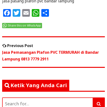
jasa pasang plafon pvc bandar lampung
F
T
E
W
S
a
w
m
h
h
c
itt
ai
at
ar
Share this on WhatsApp
e
e
l
s
e
Navigasi
b
r
A
Previous
Previous Post
o
p
pos
post:
Jasa Pemasangan Plafon PVC TERMURAH di Bandar
o
p
Lampung 0813 7779 2911
k
Ketik Yang Anda Cari
Search