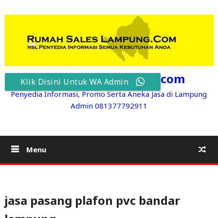
Skip
to
content
RumahSalesLampung.com
Klik Disini Untuk WA Admin
Penyedia Informasi, Promo Serta Aneka Jasa di Lampung
Admin 081377792911
Menu
jasa pasang plafon pvc bandar