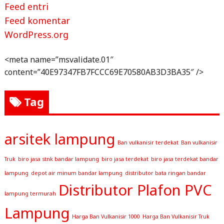
Feed entri
Feed komentar
WordPress.org
<meta name=”msvalidate.01″
content=”40E97347FB7FCCC69E70580AB3D3BA35″ />
Tag
arsitek lampung
Ban vulkanisir terdekat
Ban vulkanisir
Truk
biro jasa stnk bandar lampung
biro jasa terdekat
biro jasa terdekat bandar
lampung
depot air minum bandar lampung
distributor bata ringan bandar
Distributor Plafon PVC
lampung termurah
Lampung
Harga Ban Vulkanisir 1000
Harga Ban Vulkanisir Truk