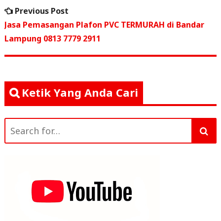
Navigasi
b
r
A
Previous
Previous Post
o
p
pos
post:
Jasa Pemasangan Plafon PVC TERMURAH di Bandar
o
p
Lampung 0813 7779 2911
k
Ketik Yang Anda Cari
Search
for: