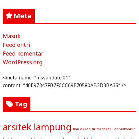
Meta
Masuk
Feed entri
Feed komentar
WordPress.org
<meta name=”msvalidate.01″
content=”40E97347FB7FCCC69E70580AB3D3BA35″ />
Tag
arsitek lampung
Ban vulkanisir terdekat
Ban vulkanisir