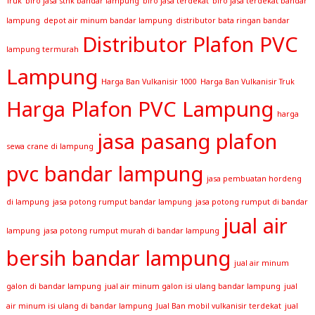
Truk
biro jasa stnk bandar lampung
biro jasa terdekat
biro jasa terdekat bandar
lampung
depot air minum bandar lampung
distributor bata ringan bandar
Distributor Plafon PVC
lampung termurah
Lampung
Harga Ban Vulkanisir 1000
Harga Ban Vulkanisir Truk
Harga Plafon PVC Lampung
harga
jasa pasang plafon
sewa crane di lampung
pvc bandar lampung
jasa pembuatan hordeng
di lampung
jasa potong rumput bandar lampung
jasa potong rumput di bandar
jual air
lampung
jasa potong rumput murah di bandar lampung
bersih bandar lampung
jual air minum
galon di bandar lampung
jual air minum galon isi ulang bandar lampung
jual
air minum isi ulang di bandar lampung
Jual Ban mobil vulkanisir terdekat
jual