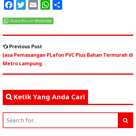
F
T
E
W
S
a
w
m
h
h
c
itt
ai
at
ar
Share this on WhatsApp
e
e
l
s
e
Navigasi
b
r
A
Previous
Previous Post
o
p
pos
post:
Jasa Pemasangan PLafon PVC Plus Bahan Termurah di
o
p
Metro Lampung
k
Ketik Yang Anda Cari
Search
for: