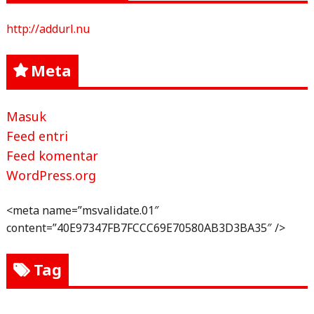
http://addurl.nu
Meta
Masuk
Feed entri
Feed komentar
WordPress.org
<meta name=”msvalidate.01″
content=”40E97347FB7FCCC69E70580AB3D3BA35″ />
Tag