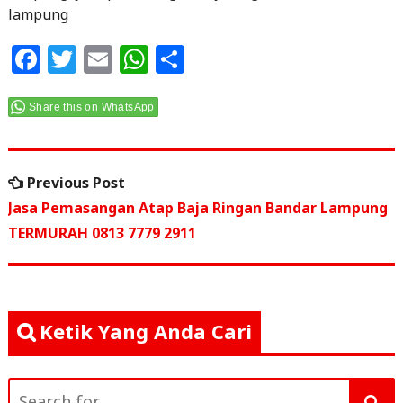
lampung
F
T
E
W
S
a
w
m
h
h
c
itt
ai
at
ar
Share this on WhatsApp
e
e
l
s
e
Navigasi
b
r
A
Previous
Previous Post
o
p
pos
post:
Jasa Pemasangan Atap Baja Ringan Bandar Lampung
o
p
TERMURAH 0813 7779 2911
k
Ketik Yang Anda Cari
Search