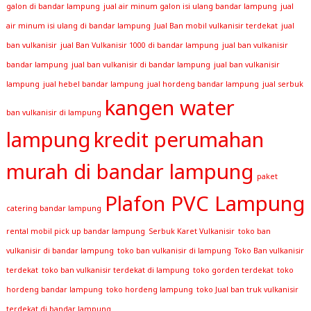
galon di bandar lampung
jual air minum galon isi ulang bandar lampung
jual
air minum isi ulang di bandar lampung
Jual Ban mobil vulkanisir terdekat
jual
ban vulkanisir
jual Ban Vulkanisir 1000 di bandar lampung
jual ban vulkanisir
bandar lampung
jual ban vulkanisir di bandar lampung
jual ban vulkanisir
lampung
jual hebel bandar lampung
jual hordeng bandar lampung
jual serbuk
kangen water
ban vulkanisir di lampung
lampung
kredit perumahan
murah di bandar lampung
paket
Plafon PVC Lampung
catering bandar lampung
rental mobil pick up bandar lampung
Serbuk Karet Vulkanisir
toko ban
vulkanisir di bandar lampung
toko ban vulkanisir di lampung
Toko Ban vulkanisir
terdekat
toko ban vulkanisir terdekat di lampung
toko gorden terdekat
toko
hordeng bandar lampung
toko hordeng lampung
toko Jual ban truk vulkanisir
terdekat di bandar lampung