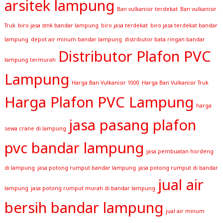
arsitek lampung
Ban vulkanisir terdekat
Ban vulkanisir
Truk
biro jasa stnk bandar lampung
biro jasa terdekat
biro jasa terdekat bandar
lampung
depot air minum bandar lampung
distributor bata ringan bandar
Distributor Plafon PVC
lampung termurah
Lampung
Harga Ban Vulkanisir 1000
Harga Ban Vulkanisir Truk
Harga Plafon PVC Lampung
harga
jasa pasang plafon
sewa crane di lampung
pvc bandar lampung
jasa pembuatan hordeng
di lampung
jasa potong rumput bandar lampung
jasa potong rumput di bandar
jual air
lampung
jasa potong rumput murah di bandar lampung
bersih bandar lampung
jual air minum