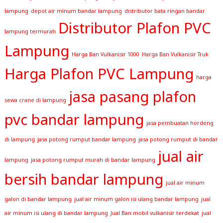
lampung
depot air minum bandar lampung
distributor bata ringan bandar
Distributor Plafon PVC
lampung termurah
Lampung
Harga Ban Vulkanisir 1000
Harga Ban Vulkanisir Truk
Harga Plafon PVC Lampung
harga
jasa pasang plafon
sewa crane di lampung
pvc bandar lampung
jasa pembuatan hordeng
di lampung
jasa potong rumput bandar lampung
jasa potong rumput di bandar
jual air
lampung
jasa potong rumput murah di bandar lampung
bersih bandar lampung
jual air minum
galon di bandar lampung
jual air minum galon isi ulang bandar lampung
jual
air minum isi ulang di bandar lampung
Jual Ban mobil vulkanisir terdekat
jual