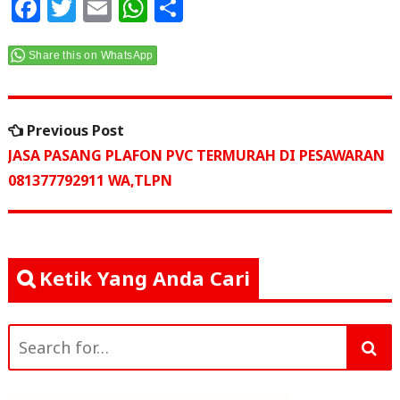
F
T
E
W
S
a
w
m
h
h
c
itt
ai
at
ar
Share this on WhatsApp
e
e
l
s
e
Navigasi
b
r
A
Previous
Previous Post
o
p
pos
post:
JASA PASANG PLAFON PVC TERMURAH DI PESAWARAN
o
p
081377792911 WA,TLPN
k
Ketik Yang Anda Cari
Search
for: