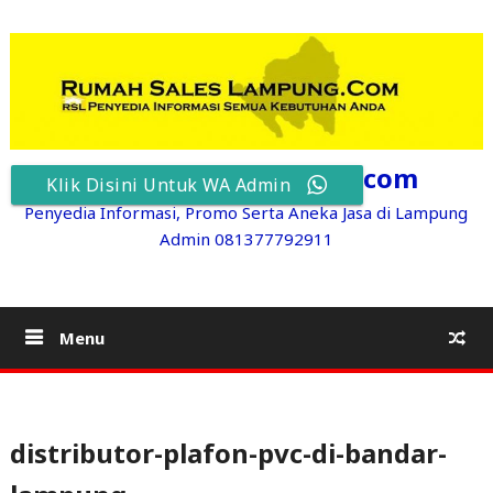
Skip
to
content
RumahSalesLampung.com
Klik Disini Untuk WA Admin
Penyedia Informasi, Promo Serta Aneka Jasa di Lampung
Admin 081377792911
Menu
distributor-plafon-pvc-di-bandar-