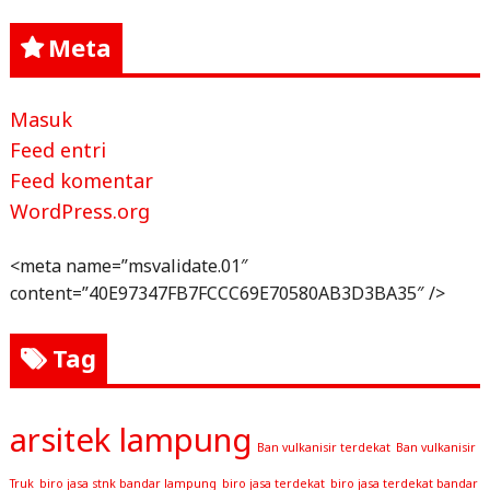
Meta
Masuk
Feed entri
Feed komentar
WordPress.org
<meta name=”msvalidate.01″
content=”40E97347FB7FCCC69E70580AB3D3BA35″ />
Tag
arsitek lampung
Ban vulkanisir terdekat
Ban vulkanisir
Truk
biro jasa stnk bandar lampung
biro jasa terdekat
biro jasa terdekat bandar