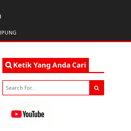
g
MPUNG
Ketik Yang Anda Cari
Search
for: