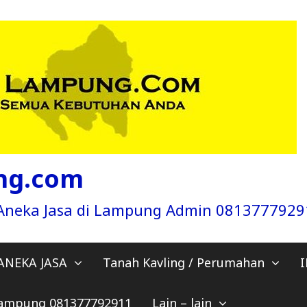
ng.com
a Aneka Jasa di Lampung Admin 081377792
ANEKA JASA
Tanah Kavling / Perumahan
 Lampung 081377792911
Lain – lain