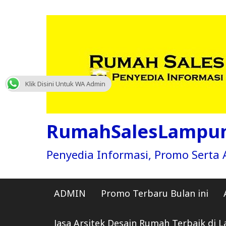
Skip
to
content
Klik Disini Untuk WA Admin
RumahSalesLampu
Penyedia Informasi, Promo Sert
ADMIN
Promo Terbaru Bulan ini
Jasa Arsitek Desain Rumah Terbaik di