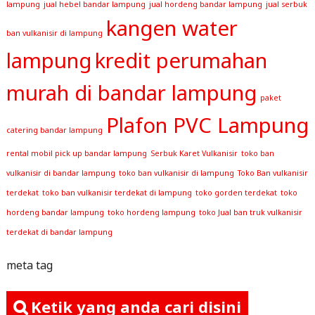
lampung
jual hebel bandar lampung
jual hordeng bandar lampung
jual serbuk
kangen water
ban vulkanisir di lampung
lampung
kredit perumahan
murah di bandar lampung
paket
Plafon PVC Lampung
catering bandar lampung
rental mobil pick up bandar lampung
Serbuk Karet Vulkanisir
toko ban
vulkanisir di bandar lampung
toko ban vulkanisir di lampung
Toko Ban vulkanisir
terdekat
toko ban vulkanisir terdekat di lampung
toko gorden terdekat
toko
hordeng bandar lampung
toko hordeng lampung
toko Jual ban truk vulkanisir
terdekat di bandar lampung
meta tag
Ketik yang anda cari disini