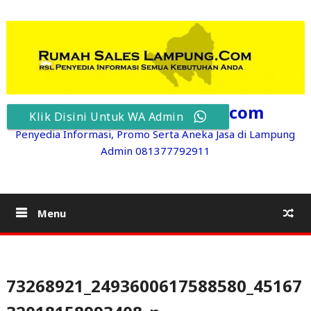
Skip
to
content
RumahSalesLampung.com
Klik Disini Untuk WA Admin
Penyedia Informasi, Promo Serta Aneka Jasa di Lampung
Admin 081377792911
Menu
73268921_2493600617588580_45167