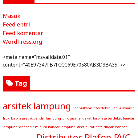
Masuk
Feed entri
Feed komentar
WordPress.org
<meta name=”msvalidate.01″
content=”40E97347FB7FCCC69E70580AB3D3BA35″ />
Tag
arsitek lampung
Ban vulkanisir terdekat
Ban vulkanisir
Truk
biro jasa stnk bandar lampung
biro jasa terdekat
biro jasa terdekat bandar
lampung
depot air minum bandar lampung
distributor bata ringan bandar
Distributor Plafon PVC