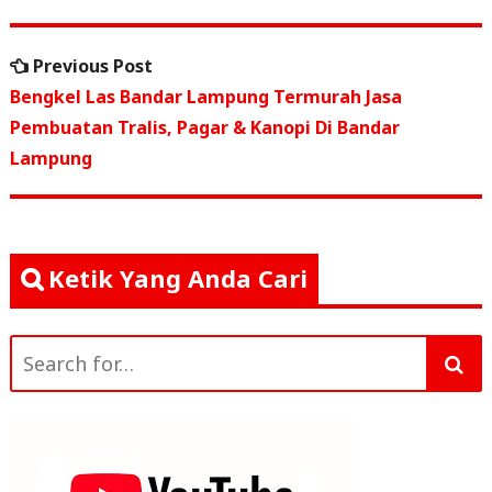
e
e
l
s
e
Navigasi
b
r
A
Previous
Previous Post
o
p
pos
post:
Bengkel Las Bandar Lampung Termurah Jasa
o
p
Pembuatan Tralis, Pagar & Kanopi Di Bandar
k
Lampung
Ketik Yang Anda Cari
Search
for: